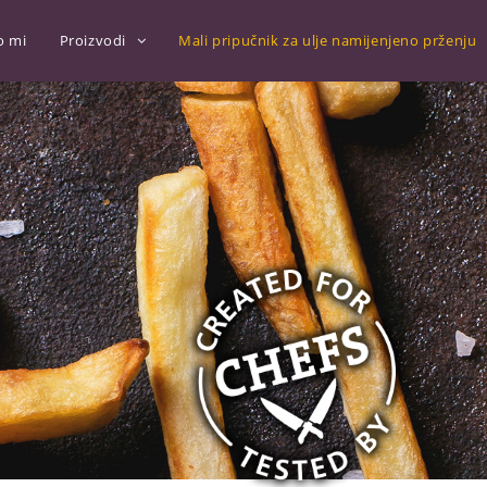
o mi
Proizvodi
Mali pripučnik za ulje namijenjeno prženju