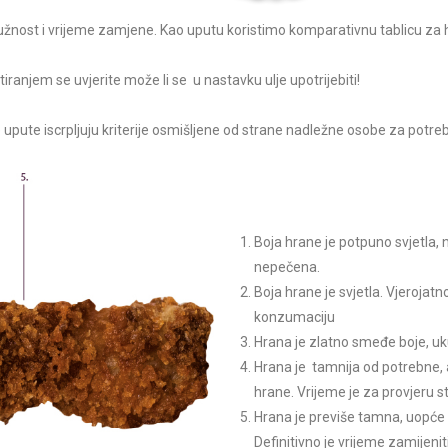
nost i vrijeme zamjene. Kao uputu koristimo komparativnu tablicu za hr
tiranjem se uvjerite može li se u nastavku ulje upotrijebiti!
lne upute iscrpljuju kriterije osmišljene od strane nadležne osobe za potr
Boja hrane je potpuno svjetla, n
nepečena.
Boja hrane je svjetla. Vjerojatno
konzumaciju
Hrana je zlatno smeđe boje, uk
Hrana je tamnija od potrebne
hrane. Vrijeme je za provjeru st
Hrana je previše tamna, uopće
Definitivno je vrijeme zamijeniti