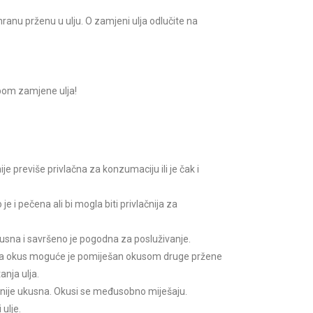
anu prženu u ulju. O zamjeni ulja odlučite na
ebom zamjene ulja!
ije previše privlačna za konzumaciju ili je čak i
 je i pečena ali bi mogla biti privlačnija za
usna i savršeno je pogodna za posluživanje.
, a okus moguće je pomiješan okusom druge pržene
anja ulja.
 nije ukusna. Okusi se međusobno miješaju.
 ulje.