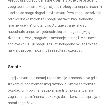
Prirodu ulja određuju masne kiseline. Ako je ulje oštećeno
zbog topline, kisika, vlage, svjetla ili zbog starenja, s masnim
kiselina se mogu dogoditi dvije stvari. Prvo, mogu se odvojiti
od glicerinske molekule i mogu nastaviti kao “slobodne
masne kiseline” unutar ulja. S druge strane, ako su
napadnute umjesto u jednostrukoj u mnogo ranjivijoj
dvostrukoj vezi , moguće je stvaranje jednog ili više novih
spojeva koji u ulju mogu izazvati neugodne okuse i mirise i
na kraju proces može može rezultirati užeglost.
Smole
Ljepljive tvari koje nastaju kada se ulje ili masno tkivo grije
tijekom dugog vremenskog razdoblja. Smola se formira
oksidacijom i polimerizacijom masti. Smolaste tvari na
zagrijanim površinama pokazuju da se konzistencija ulja ili
masti pogoršava.