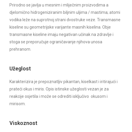
Prirodno se javlja u mesnim i mliječnim proizvodima a
djelomično hidrogeniziranim biljnim uljima / mastima; atomi
vodika leže na suprotnoj strani dvostruke veze. Transmasne
kiseline su geometrijske varijante masnih kiselina. Obje
transmasne kiseline imaju negativan učinak na zdravlje i
stoga se preporučuje ograničavanje njihova unosa
prehranom.
Užeglost
Karakterizira je prepoznatljiv pikantan, kiselkast i iritirajući i
prateći okus i miris. Opis istinske užeglosti vezan je za
reakcije osjetila i može se odrediti isključivo okusom i
mirisom.
Viskoznost