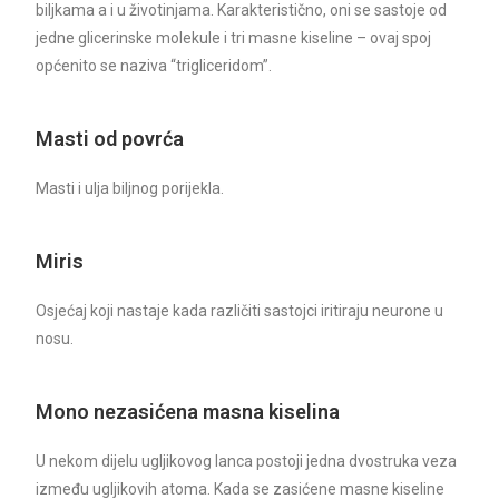
biljkama a i u životinjama. Karakteristično, oni se sastoje od
jedne glicerinske molekule i tri masne kiseline – ovaj spoj
općenito se naziva “trigliceridom”.
Masti od povrća
Masti i ulja biljnog porijekla.
Miris
Osjećaj koji nastaje kada različiti sastojci iritiraju neurone u
nosu.
Mono nezasićena masna kiselina
U nekom dijelu ugljikovog lanca postoji jedna dvostruka veza
između ugljikovih atoma. Kada se zasićene masne kiseline