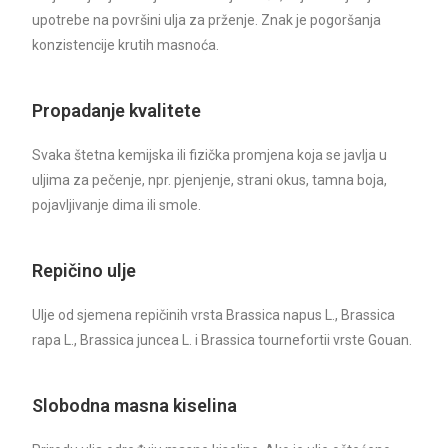
upotrebe na površini ulja za prženje. Znak je pogoršanja
konzistencije krutih masnoća.
Propadanje kvalitete
Svaka štetna kemijska ili fizička promjena koja se javlja u
uljima za pečenje, npr. pjenjenje, strani okus, tamna boja,
pojavljivanje dima ili smole.
Repičino ulje
Ulje od sjemena repičinih vrsta Brassica napus L., Brassica
rapa L., Brassica juncea L. i Brassica tournefortii vrste Gouan.
Slobodna masna kiselina