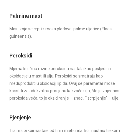
Palmina mast
Mast koja se crpi iz mesa plodova palme uljarice (Elaeis
guineensis).
Peroksidi
Mjerna količina razine peroksida nastala kao posljedica
oksidacije u masti ili ulju. Peroksidi se smatraju kao
međuprodukti u oksidaciji lipida. Ovaj se parametar može
koristiti za adekvatnu procjenu kakvoće ulja, što je vrijednost
peroksida veća, to je oksidiranije – znači, “iscrpljenije” – ulje.
Pjenjenje
Trajni sloj koji nastaje od finih mjehurića, koji nastaju tijekom