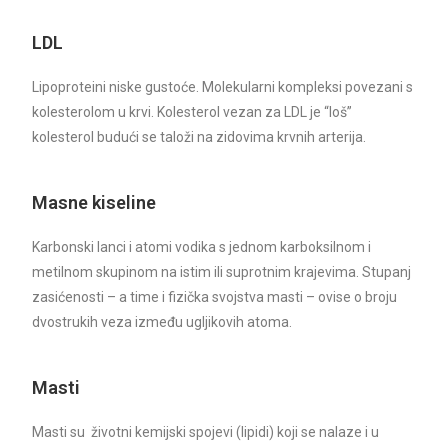
LDL
Lipoproteini niske gustoće. Molekularni kompleksi povezani s
kolesterolom u krvi. Kolesterol vezan za LDL je “loš”
kolesterol budući se taloži na zidovima krvnih arterija.
Masne kiseline
Karbonski lanci i atomi vodika s jednom karboksilnom i
metilnom skupinom na istim ili suprotnim krajevima. Stupanj
zasićenosti – a time i fizička svojstva masti – ovise o broju
dvostrukih veza između ugljikovih atoma.
Masti
Masti su životni kemijski spojevi (lipidi) koji se nalaze i u