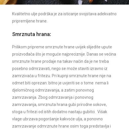
Kvalitetno ulje podrška je za isticanje svojstava adekvatno
pripremljene hrane.
Smrznuta hrana:
Prilikom pripreme smrznute hrane uvijek slijedite upute
proizvođača što je moguće najpreciznije. Danas se većina
smrznute hrane prodaje na takav način da je ne treba
posebno odmrzavati, nego se može staviti izravno iz
zamrzivača u fritezu. Pri kupnji smrznute hrane nije na
odmet biti oprezan: bitno je uvjeriti se o tome nema li
djelomičnog odmrzavanja, a zatim ponovnog
zamrzavanja. Zbog odmrzavanja i ponovnog
zamrzavanja, smrznuta hrana gubi prirodne sokove,
stoga u fritezi od istih dodatno nastaju gubitci. Višak
vlage ubrzava pogoršanje kakvoće ulja, a ponovno
zamrzavanje odmrznute hrane osim toga predstavlja i