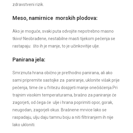
zdravstveni rizik.
Meso, namirnice morskih plodova:
Ako je moguće, svaki puta odvojite nepotrebno masno
tkivo! Neobrađene, nestabilne masti tijekom pečenja se
rastapaju: što ih je manje, to je učinkovitije ulje.
Panirana jela:
Smrznuta hrana obično je prethodno panirana, ali ako
sami pripremite sastojke za paniranje, uklonite višak prije
pečenja, time će u fritezu dospjeti manje onečišćenja.Pri
trajnim visokim temperaturama, brašno za paniranje će
zagorjeti, od čega će ulje i hrana poprimiti opor, gorak,
neugodan, zagorjeli okus. Brašnene mrvice lako se
raspadaju, ulju daju tamnu boju a niti filtriranjem ih nije
lako ukloniti.