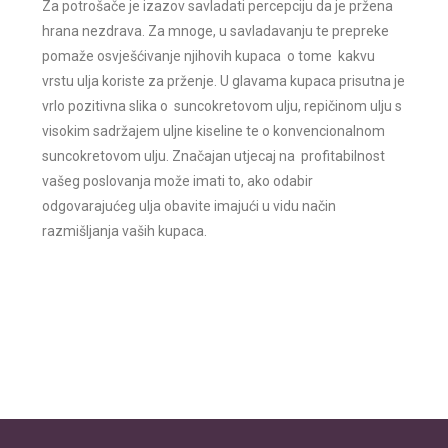
Za potrošače je izazov savladati percepciju da je pržena
hrana nezdrava. Za mnoge, u savladavanju te prepreke
pomaže osvješćivanje njihovih kupaca o tome kakvu
vrstu ulja koriste za prženje. U glavama kupaca prisutna je
vrlo pozitivna slika o suncokretovom ulju, repičinom ulju s
visokim sadržajem uljne kiseline te o konvencionalnom
suncokretovom ulju. Značajan utjecaj na profitabilnost
vašeg poslovanja može imati to, ako odabir
odgovarajućeg ulja obavite imajući u vidu način
razmišljanja vaših kupaca.