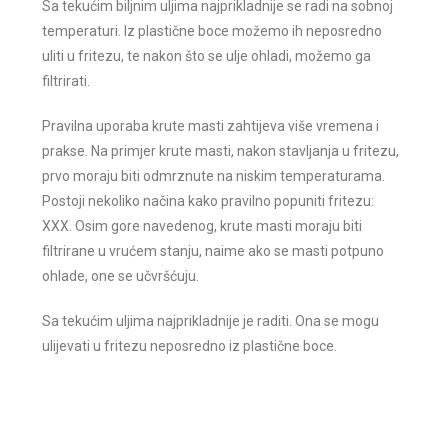
Sa tekućim biljnim uljima najprikladnije se radi na sobnoj
temperaturi. Iz plastične boce možemo ih neposredno
uliti u fritezu, te nakon što se ulje ohladi, možemo ga
filtrirati.
Pravilna uporaba krute masti zahtijeva više vremena i
prakse. Na primjer krute masti, nakon stavljanja u fritezu,
prvo moraju biti odmrznute na niskim temperaturama.
Postoji nekoliko načina kako pravilno popuniti fritezu:
XXX. Osim gore navedenog, krute masti moraju biti
filtrirane u vrućem stanju, naime ako se masti potpuno
ohlade, one se učvršćuju.
Sa tekućim uljima najprikladnije je raditi. Ona se mogu
ulijevati u fritezu neposredno iz plastične boce.